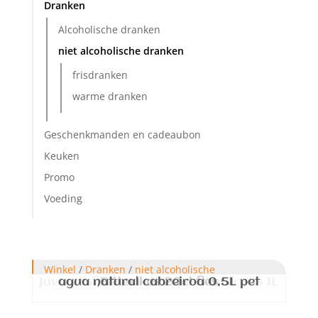
Dranken
Alcoholische dranken
niet alcoholische dranken
frisdranken
warme dranken
Geschenkmanden en cadeaubon
Keuken
Promo
Voeding
Winkel
/
Dranken
/
niet alcoholische
Juver disfruta exotico passion fruits 1L
agua natural cabreiroa 0,5L pet
Bitter kas 20cl fles
dranken
/ Blue tonic 25cl kas