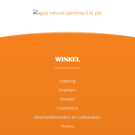
WINKEL
Voeding
Dranken
Keuken
Cosmetica
Geschenkmanden en cadeaubon
Promo