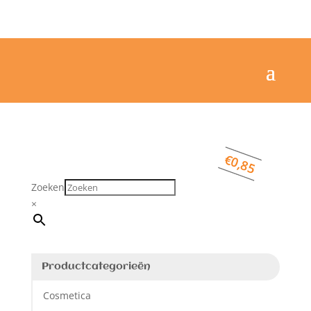
€
€
€
2,85
1,90
0,85
Zoeken
×
Productcategorieën
Cosmetica