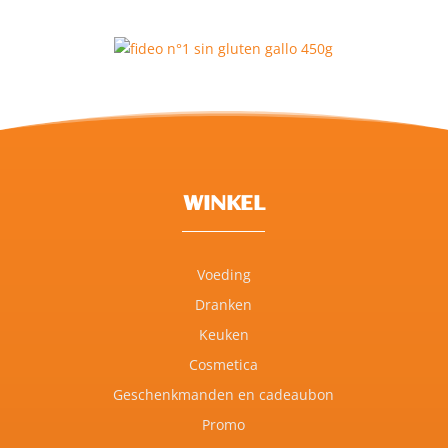
WINKEL
Voeding
Dranken
Keuken
Cosmetica
Geschenkmanden en cadeaubon
Promo