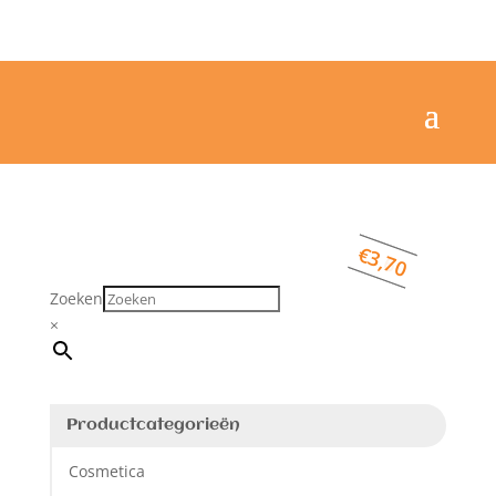
€
€
€
9,99
3,60
3,70
Zoeken
×
Productcategorieën
Cosmetica