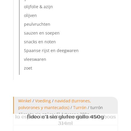
olijfolie & azijn
olijven
peulvruchten
sauzen en soepen
snacks en noten
Spaanse rijst en deegwaren
vleeswaren
zoet
Winkel
/
Voeding
/
navidad (turrones,
polvorones y mantecados)
/
Turrón
/ turrón
Alicante sin azúcar El Artesano 200g
la española aceitunas rellenas anchoas
fideo n°1 sin gluten gallo 450g
arroz Bomba La Perdiz 1 kg
314ml